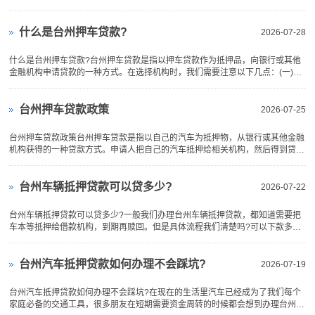
务通常需要找专业的信
​什么是台州押车贷款?
2026-07-28
什么是台州押车贷款?台州押车贷款是指以押车贷款作为抵押品，向银行或其他
金融机构申请贷款的一种方式。在选择机构时，我们需要注意以下几点：(一)如
何办理台州押车贷款
台州押车贷款政策
2026-07-25
台州押车贷款政策台州押车贷款是指以自己的汽车为抵押物，从银行或其他金融
机构获得的一种贷款方式。申请人把自己的汽车抵押给相关机构，然后得到贷
款。条件一：汽车所有权
​台州车辆抵押贷款可以贷多少?
2026-07-22
台州车辆抵押贷款可以贷多少?一般我们办理台州车辆抵押贷款，都知道需要把
车本等抵押给借款机构，到期再赎回。但是具体流程我们清楚吗?可以下款多少
可能也不了解，今天就
​台州汽车抵押贷款如何办理不会踩坑?
2026-07-19
台州汽车抵押贷款如何办理不会踩坑?在现在的生活里汽车已经成为了我们每个
家庭必备的交通工具，很多朋友在短期需要资金周转的时候都会想到办理台州汽