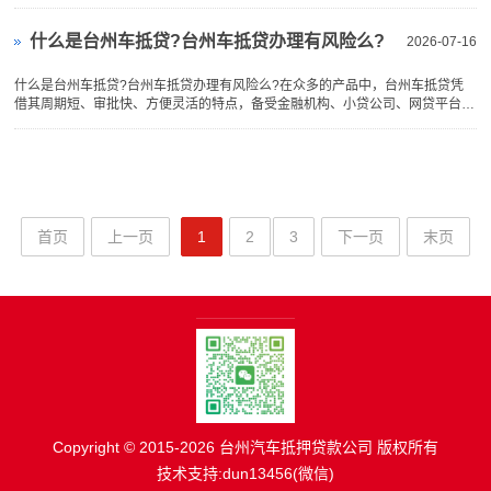
车抵押贷款。贷款首先
​什么是台州车抵贷?台州车抵贷办理有风险么?
2026-07-16
什么是台州车抵贷?台州车抵贷办理有风险么?在众多的产品中，台州车抵贷凭
借其周期短、审批快、方便灵活的特点，备受金融机构、小贷公司、网贷平台、
典当行等信贷机构的青
首页
上一页
1
2
3
下一页
末页
Copyright © 2015-2026 台州汽车抵押贷款公司 版权所有
技术支持:dun13456(微信)